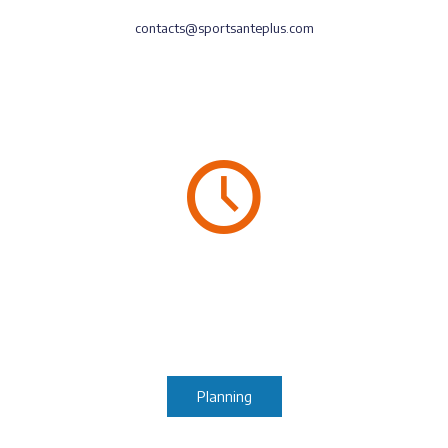
contacts@sportsanteplus.com
06.88.91.08.49
Jours d’ouverture
Du lundi au vendredi
Samedi/Dimanche : fermé
Planning